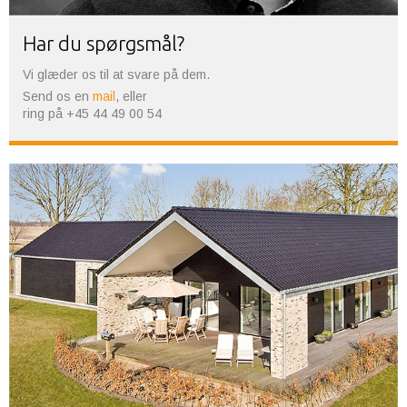
Har du spørgsmål?
Vi glæder os til at svare på dem.
Send os en
mail
, eller
ring på +45 44 49 00 54