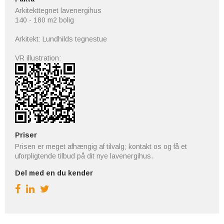
Arkitekttegnet lavenergihus
140 - 180 m2 bolig
Arkitekt: Lundhilds tegnestue
VR illustration:
Priser
Prisen er meget afhængig af tilvalg; kontakt os og få et
uforpligtende tilbud på dit nye lavenergihus.
Del med en du kender